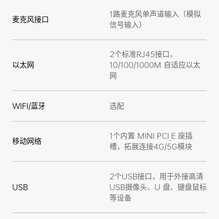
1路麦克风单声道输入（模拟
麦克风接口
信号输入）
2个标准RJ45接口，
以太网
10/100/1000M 自适应以太
网
WIFI/蓝牙
选配
1个内置 MINI PCI_E 座插
移动网络
槽，拓展连接4G/5G模块
2个USB接口，用于外接高清
USB
USB摄像头、U 盘、键盘鼠标
等设备