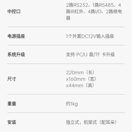
2路RS232、1路RS485、4
中控口
路IR红外、4路I/O、2路继电
器
电源插座
1个外置DC12V输入插座
系统升级
支持 PC/U 盘/TF 卡升级
220mm（长）
尺寸
x160mm（宽）
x44mm（高）
重量
约1kg
安装
独立式，机架式（配耳朵）