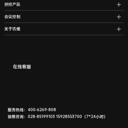
全域大屏拼控控制器
AI智能语音转写系统
拼控产品
光纤kvm坐席系统
全域一体化录播系统
AI视频行为分析系统
分布式运维管理平台
高清混合矩阵
会议控制
智能会议一体化主机
AI大屏过滤系统
数字孪生可视化系统
拼接处理器
音视频综合一体机
AI巡课督导系统
无纸化会议系统
关于讯维
5G图传系统
高清画面分割器
车载音视频综合一体机
边缘计算一体化主机
数字会议系统
分布式节点
融合处理器
讯维简介
AI边缘计算盒子
录播系统
高清视频编码器
LED视频处理器
联系我们
AI边缘计算服务器
中控系统
高清视频解码器
音视频矩阵
讯维工厂
AI边缘计算网关
编播系统
HDMI高清矩阵
企业荣誉
广播系统
在线客服
液晶拼接屏
常见问题
指挥调度系统
LED显示屏
相关下载
会议扩音系统
产品演示体验中心
产品防伪查询
服务热线：400-6269-808
销售咨询：028-85199103
15928553700（7*24小时）