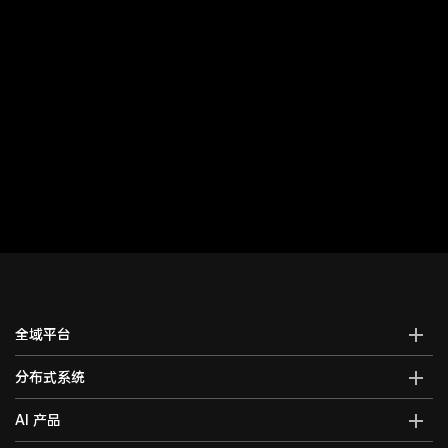
全域平台
AI全域智能综合管控平台
分布式系统
全域智能中控系统
分布式综合管理平台
AI 产品
全域智能矩阵系统
分布式KVM坐席管理系统