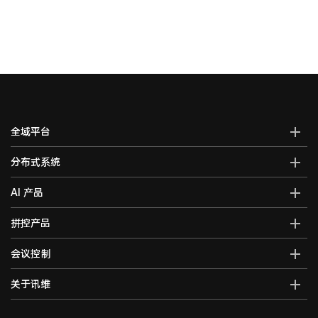
全域平台
AI全域智能综合管控平台
分布式系统
全域智能中控系统
分布式综合管理平台
AI 产品
全域智能矩阵系统
分布式KVM坐席管理系统
全域大屏拼控控制器
AI智能语音转写系统
拼控产品
光纤kvm坐席系统
全域一体化录播系统
AI视频行为分析系统
分布式运维管理平台
高清混合矩阵
会议控制
智能会议一体化主机
AI大屏过滤系统
数字孪生可视化系统
拼接处理器
音视频综合一体机
AI巡课督导系统
无纸化会议系统
关于讯维
5G图传系统
高清画面分割器
车载音视频综合一体机
边缘计算一体化主机
数字会议系统
分布式节点
融合处理器
讯维简介
AI边缘计算盒子
录播系统