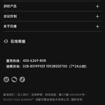
全域大屏拼控控制器
AI智能语音转写系统
拼控产品
光纤kvm坐席系统
全域一体化录播系统
AI视频行为分析系统
分布式运维管理平台
高清混合矩阵
会议控制
智能会议一体化主机
AI大屏过滤系统
数字孪生可视化系统
拼接处理器
音视频综合一体机
AI巡课督导系统
无纸化会议系统
关于讯维
5G图传系统
高清画面分割器
车载音视频综合一体机
边缘计算一体化主机
数字会议系统
分布式节点
融合处理器
讯维简介
AI边缘计算盒子
录播系统
高清视频编码器
LED视频处理器
联系我们
在线客服
AI边缘计算服务器
中控系统
高清视频解码器
音视频矩阵
讯维工厂
AI边缘计算网关
编播系统
HDMI高清矩阵
企业荣誉
广播系统
液晶拼接屏
常见问题
服务热线：400-6269-808
指挥调度系统
销售咨询：028-85199103
15928553700（7*24小时）
LED显示屏
相关下载
会议扩音系统
产品演示体验中心
产品防伪查询
联系我们
加入我们
法律声明
网站地图
蜀ICP备 08001219号
© 2007-2026 XUNWEI™
成都讯维信息技术有限公司
版权所有