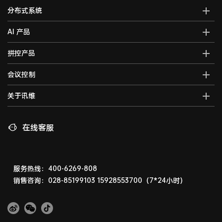
AI全域智能综合管控平台
分布式系统
全域智能中控系统
分布式综合管理平台
AI 产品
全域智能矩阵系统
分布式KVM坐席管理系统
全域大屏拼控控制器
AI智能语音转写系统
拼控产品
光纤kvm坐席系统
全域一体化录播系统
AI视频行为分析系统
分布式运维管理平台
高清混合矩阵
会议控制
智能会议一体化主机
AI大屏过滤系统
数字孪生可视化系统
拼接处理器
音视频综合一体机
AI巡课督导系统
无纸化会议系统
关于讯维
5G图传系统
高清画面分割器
车载音视频综合一体机
边缘计算一体化主机
数字会议系统
分布式节点
融合处理器
讯维简介
AI边缘计算盒子
录播系统
高清视频编码器
LED视频处理器
联系我们
在线客服
AI边缘计算服务器
中控系统
高清视频解码器
音视频矩阵
讯维工厂
AI边缘计算网关
编播系统
HDMI高清矩阵
企业荣誉
广播系统
液晶拼接屏
常见问题
服务热线：400-6269-808
指挥调度系统
销售咨询：028-85199103
15928553700（7*24小时）
LED显示屏
相关下载
会议扩音系统
产品演示体验中心
产品防伪查询