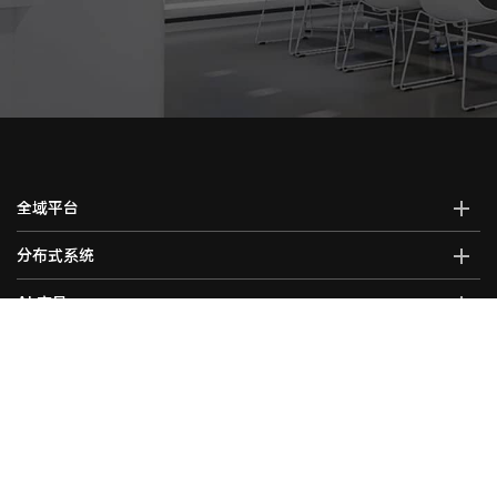
全域平台
AI全域智能综合管控平台
分布式系统
全域智能中控系统
分布式综合管理平台
AI 产品
全域智能矩阵系统
分布式KVM坐席管理系统
全域大屏拼控控制器
AI智能语音转写系统
拼控产品
光纤kvm坐席系统
全域一体化录播系统
AI视频行为分析系统
分布式运维管理平台
高清混合矩阵
会议控制
智能会议一体化主机
AI大屏过滤系统
数字孪生可视化系统
拼接处理器
音视频综合一体机
AI巡课督导系统
无纸化会议系统
关于讯维
5G图传系统
高清画面分割器
车载音视频综合一体机
边缘计算一体化主机
数字会议系统
分布式节点
融合处理器
讯维简介
AI边缘计算盒子
录播系统