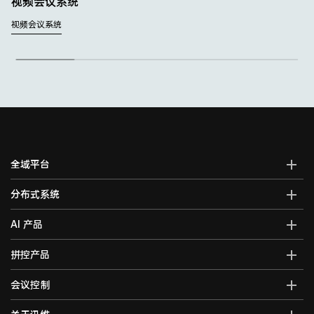
视频会议系统
视频会议系统
全域平台
AI全域智能综合管控平台
分布式系统
全域智能中控系统
分布式综合管理平台
AI 产品
全域智能矩阵系统
分布式KVM坐席管理系统
全域大屏拼控控制器
AI智能语音转写系统
拼控产品
光纤kvm坐席系统
全域一体化录播系统
AI视频行为分析系统
分布式运维管理平台
高清混合矩阵
会议控制
智能会议一体化主机
AI大屏过滤系统
数字孪生可视化系统
拼接处理器
音视频综合一体机
AI巡课督导系统
无纸化会议系统
5G图传系统