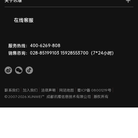
关于讯维
高清画面分割器
车载音视频综合一体机
边缘计算一体化主机
数字会议系统
分布式节点
融合处理器
讯维简介
AI边缘计算盒子
录播系统
高清视频编码器
LED视频处理器
联系我们
在线客服
AI边缘计算服务器
中控系统
高清视频解码器
音视频矩阵
讯维工厂
AI边缘计算网关
编播系统
HDMI高清矩阵
企业荣誉
广播系统
液晶拼接屏
常见问题
服务热线：400-6269-808
指挥调度系统
销售咨询：028-85199103
15928553700（7*24小时）
LED显示屏
相关下载
会议扩音系统
产品演示体验中心
产品防伪查询
联系我们
加入我们
法律声明
网站地图
蜀ICP备 08001219号
© 2007-2026 XUNWEI™
成都讯维信息技术有限公司
版权所有